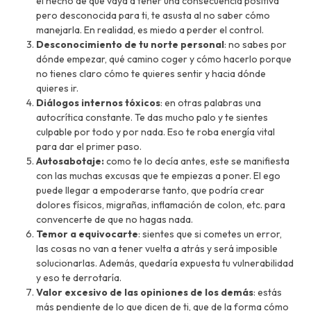
el hecho de que vaya a tener una consecuencia positiva
pero desconocida para ti, te asusta al no saber cómo
manejarla. En realidad, es miedo a perder el control.
Desconocimiento de tu norte personal
: no sabes por
dónde empezar, qué camino coger y cómo hacerlo porque
no tienes claro cómo te quieres sentir y hacia dónde
quieres ir.
Diálogos internos tóxicos
: en otras palabras una
autocrítica constante. Te das mucho palo y te sientes
culpable por todo y por nada. Eso te roba energía vital
para dar el primer paso.
Autosabotaje:
como te lo decía antes, este se manifiesta
con las muchas excusas que te empiezas a poner. El ego
puede llegar a empoderarse tanto, que podría crear
dolores físicos, migrañas, inflamación de colon, etc. para
convencerte de que no hagas nada.
Temor a equivocarte
: sientes que si cometes un error,
las cosas no van a tener vuelta a atrás y será imposible
solucionarlas. Además, quedaría expuesta tu vulnerabilidad
y eso te derrotaría.
Valor excesivo de las opiniones de los demás
: estás
más pendiente de lo que dicen de ti, que de la forma cómo