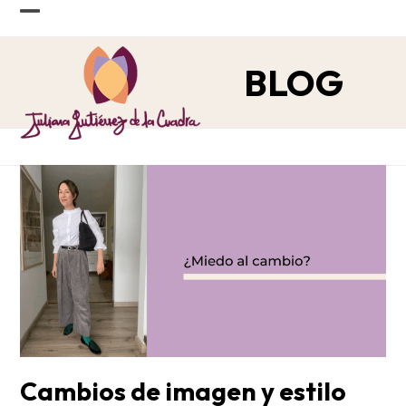
Skip
Open
Close
to
content
mobile
mobile
BLOG
menu
menu
Cambios de imagen y estilo