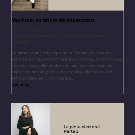
Vestirse: un ancla de esperanza
junio 1, 2026
Armonía de tu imagen y estilo propio
,
Bienestar
,
Consejos
Vestirse: un ancla de esperanza. Trabajo en imagen y
estilo personal, y conforme pasan los años, confirmo que
los considero valores clave de nuestra comunicación y
expresión propia; pero nunca había explorado que el
estilo pudiera ser un ancla para…
Leer más