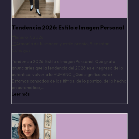
Tendencia 2026: Estilo e Imagen Personal
enero 7, 2026
Armonía de tu imagen y estilo propio
,
Bienestar
,
Consejos
Tendencia 2026: Estilo e Imagen Personal. Qué grato
anunciarles que la tendencia del 2026 es el regreso de lo
auténtico: volver a lo HUMANO. ¿Qué significa esto?
Estamos cansados de los filtros, de lo postizo, de lo hecho
en automático,…
Leer más