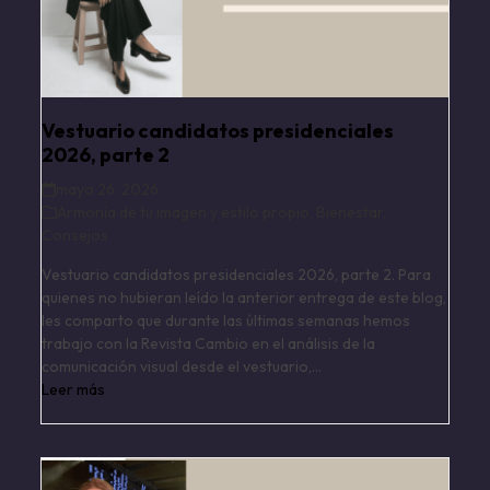
Vestuario candidatos presidenciales
2026, parte 2
mayo 26, 2026
Armonía de tu imagen y estilo propio
,
Bienestar
,
Consejos
Vestuario candidatos presidenciales 2026, parte 2. Para
quienes no hubieran leído la anterior entrega de este blog,
les comparto que durante las últimas semanas hemos
trabajo con la Revista Cambio en el análisis de la
comunicación visual desde el vestuario,…
Leer más