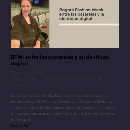
BFW: entre las pasarelas y la identidad
digital
mayo 19, 2026
Armonía de tu imagen y estilo propio
,
Bienestar
,
Consejos
Bogotá Fashion Week 2026: entre las pasarelas y la
identidad digital. Por mi profesión y rol, este artículo no
tiene el propósito de analizar las tendencias ni el trabajo
de los diseñadores que participaron en la novena versión
del Bogotá…
Leer más