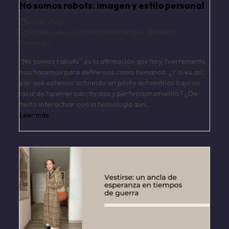
No somos robots: imagen y estilo personal
julio 6, 2026
Armonía de tu imagen y estilo propio
,
Bienestar
,
Consejos
“No somos robots” es la afirmación que hoy, fuertemente,
nos hacemos para definirnos como humanos. ¿Y si es así,
por qué estamos actuando en piloto automático bajo un
ideal de hiper-productividad y perfeccionamiento? ¿De
tanto interactuar con la tecnología aún…
Leer más