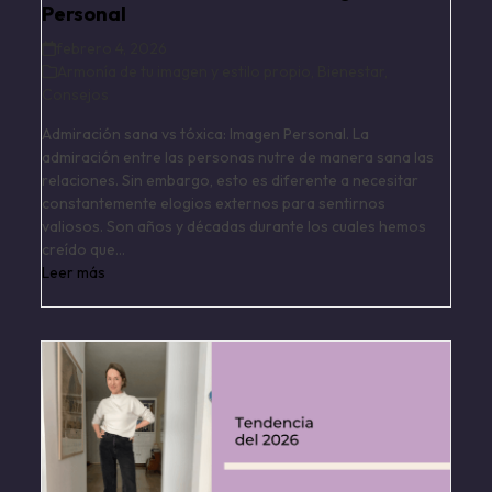
Personal
febrero 4, 2026
Armonía de tu imagen y estilo propio
,
Bienestar
,
Consejos
Admiración sana vs tóxica: Imagen Personal. La
admiración entre las personas nutre de manera sana las
relaciones. Sin embargo, esto es diferente a necesitar
constantemente elogios externos para sentirnos
valiosos. Son años y décadas durante los cuales hemos
creído que…
Leer más