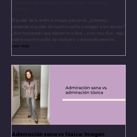
Armonía de tu imagen y estilo propio
,
Bienestar
,
Consejos
El poder de tu estilo e imagen personal. ¿Estamos
cediendo el poder de nuestro estilo e imagen a los demás?
¿Nos ha pasado que alguien nos dice – o no nos dice- algo
sobre nuestro estilo de vestuario y automáticamente…
Leer más
Admiración sana vs tóxica: Imagen