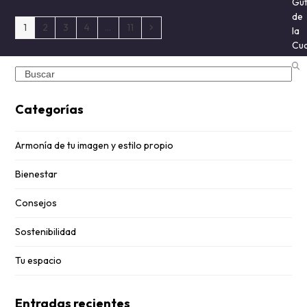
Gut
de
Page
Page
Page
Page
Page
Siguiente
1
2
3
4
…
11
la
Cu
Search
Categorías
Armonía de tu imagen y estilo propio
Bienestar
Consejos
Sostenibilidad
Tu espacio
Entradas recientes