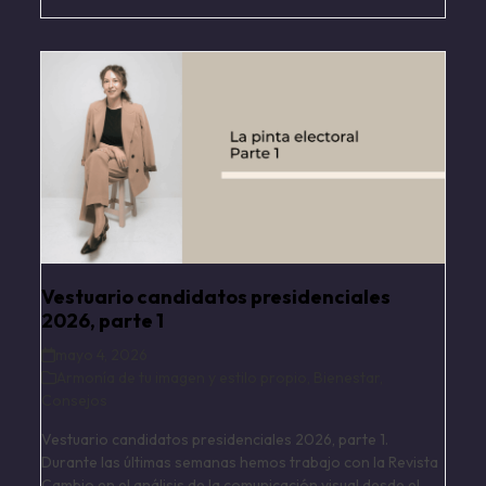
Vestuario candidatos presidenciales
2026, parte 1
mayo 4, 2026
Armonía de tu imagen y estilo propio
,
Bienestar
,
Consejos
Vestuario candidatos presidenciales 2026, parte 1.
Durante las últimas semanas hemos trabajo con la Revista
Cambio en el análisis de la comunicación visual desde el