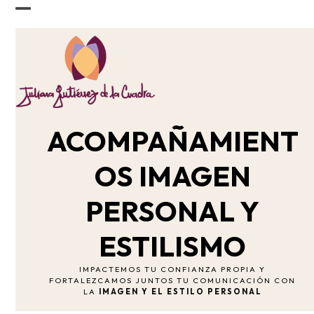
Skip
Open
Close
to
content
mobile
mobile
menu
menu
ACOMPAÑAMIENT
OS IMAGEN
PERSONAL Y
ESTILISMO
IMPACTEMOS TU CONFIANZA PROPIA Y
FORTALEZCAMOS JUNTOS TU COMUNICACIÓN CON
LA
IMAGEN
Y EL ESTILO PERSONAL