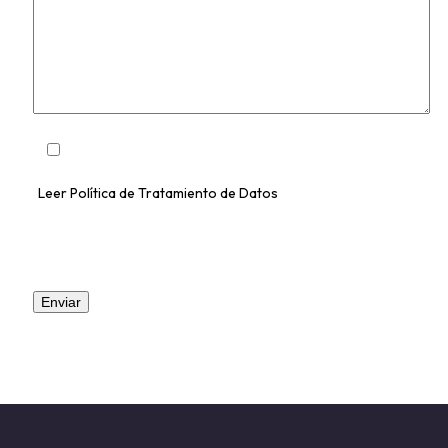
Acepto recibir información y novedades de Juliana
Gutiérrez de la Cuadra
(
Leer Política de Tratamiento de Datos
)
DESPUÉS DE ENVIAR:
Por favor, revisa tu bandeja de
Spam
o
Correo No Deseado
por si mi respuesta te ha llegado allí.