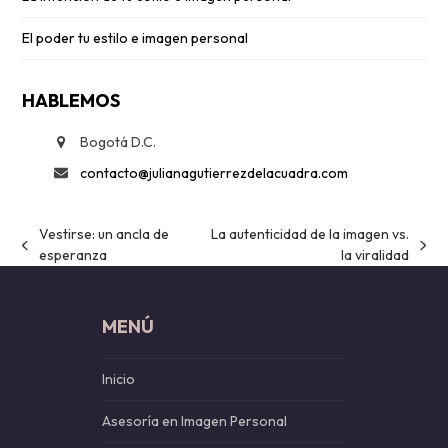
El poder tu estilo e imagen personal
HABLEMOS
Bogotá D.C.
contacto@julianagutierrezdelacuadra.com
Vestirse: un ancla de
La autenticidad de la imagen vs.
previous
next
esperanza
la viralidad
post:
post:
MENÚ
Inicio
Asesoría en Imagen Personal