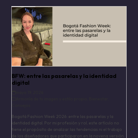
BFW: entre las pasarelas y la identidad
digital
mayo 19, 2026
Armonía de tu imagen y estilo propio
,
Bienestar
,
Consejos
Bogotá Fashion Week 2026: entre las pasarelas y la
identidad digital. Por mi profesión y rol, este artículo no
tiene el propósito de analizar las tendencias ni el trabajo
de los diseñadores que participaron en la novena versión