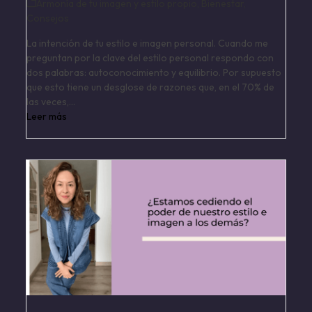
Armonía de tu imagen y estilo propio
,
Bienestar
,
Consejos
La intención de tu estilo e imagen personal. Cuando me
preguntan por la clave del estilo personal respondo con
dos palabras: autoconocimiento y equilibrio. Por supuesto
que esto tiene un desglose de razones que, en el 70% de
las veces,…
Leer más