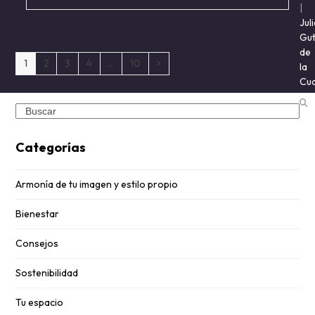
|
Jul
Gut
de
Page
Page
Page
Page
Page
Siguiente
1
2
3
4
…
10
la
Cu
Search
Categorías
Armonía de tu imagen y estilo propio
Bienestar
Consejos
Sostenibilidad
Tu espacio