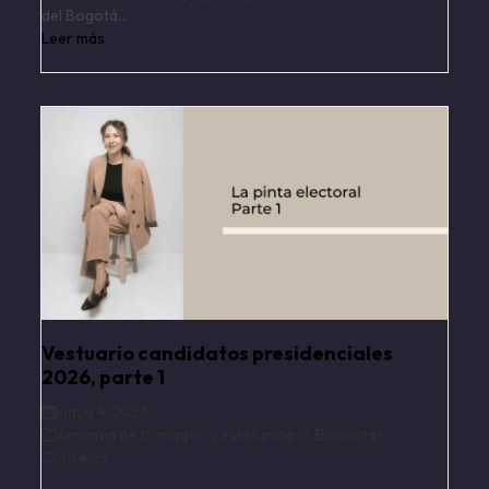
del Bogotá…
Leer más
Vestuario candidatos presidenciales
2026, parte 1
mayo 4, 2026
Armonía de tu imagen y estilo propio
,
Bienestar
,
Consejos