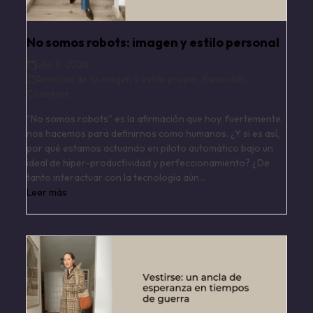
No somos robots: imagen y estilo personal
julio 6, 2026
Armonía de tu imagen y estilo propio
,
Bienestar
,
Consejos
“No somos robots” es la afirmación que hoy, fuertemente,
nos hacemos para definirnos como humanos. ¿Y si es así,
por qué estamos actuando en piloto automático bajo un
ideal de hiper-productividad y perfeccionamiento? ¿De
tanto interactuar con la tecnología aún…
Leer más