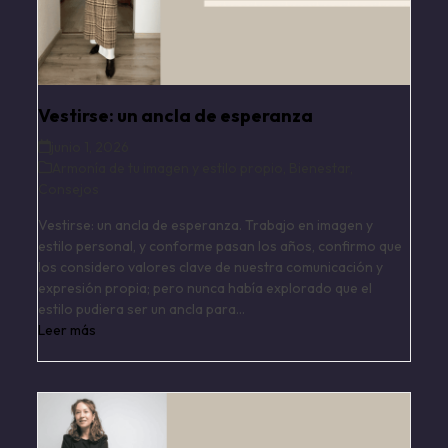
Vestirse: un ancla de esperanza
junio 1, 2026
Armonía de tu imagen y estilo propio
,
Bienestar
,
Consejos
Vestirse: un ancla de esperanza. Trabajo en imagen y
estilo personal, y conforme pasan los años, confirmo que
los considero valores clave de nuestra comunicación y
expresión propia; pero nunca había explorado que el
estilo pudiera ser un ancla para…
Leer más