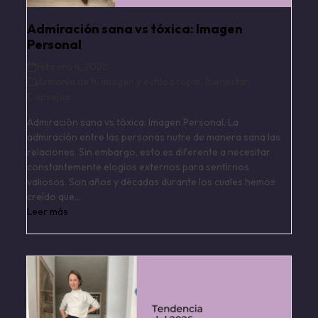
Admiración sana vs tóxica: Imagen
Personal
febrero 4, 2026
Armonía de tu imagen y estilo propio
,
Bienestar
,
Consejos
Admiración sana vs tóxica: Imagen Personal. La
admiración entre las personas nutre de manera sana las
relaciones. Sin embargo, esto es diferente a necesitar
constantemente elogios externos para sentirnos
valiosos. Son años y décadas durante los cuales hemos
creído que…
Leer más