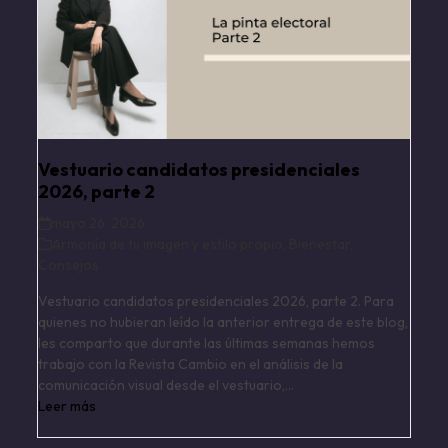
Vestuario candidatos presidenciales
2026, parte 2
mayo 26, 2026
Armonía de tu imagen y estilo propio
,
Bienestar
,
Consejos
Vestuario candidatos presidenciales 2026, parte 2. Para
quienes no hubieran leído la anterior entrega de este blog,
les comparto que durante las últimas semanas hemos
trabajo con la Revista Cambio en el análisis de la
comunicación visual desde el vestuario,…
Leer más