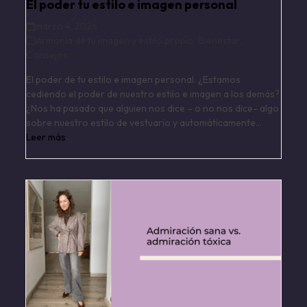
El poder tu estilo e imagen personal
marzo 4, 2026
Armonía de tu imagen y estilo propio
,
Bienestar
,
Consejos
El poder de tu estilo e imagen personal. ¿Estamos
cediendo el poder de nuestro estilo e imagen a los demás?
¿Nos ha pasado que alguien nos dice – o no nos dice- algo
sobre nuestro estilo de vestuario y automáticamente…
Leer más