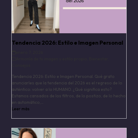
Tendencia 2026: Estilo e Imagen Personal
enero 7, 2026
Armonía de tu imagen y estilo propio
,
Bienestar
,
Consejos
Tendencia 2026: Estilo e Imagen Personal. Qué grato
anunciarles que la tendencia del 2026 es el regreso de lo
auténtico: volver a lo HUMANO. ¿Qué significa esto?
Estamos cansados de los filtros, de lo postizo, de lo hecho
en automático,…
Leer más