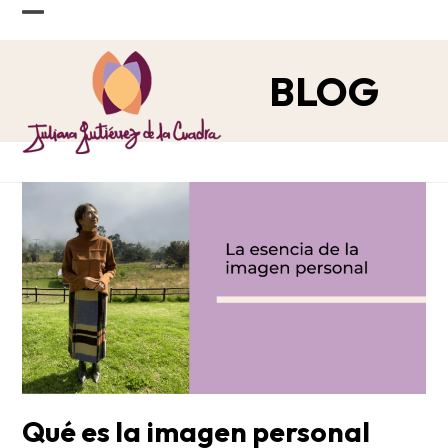
Skip
Open
Close
to
content
mobile
mobile
BLOG
menu
menu
Qué es la imagen personal