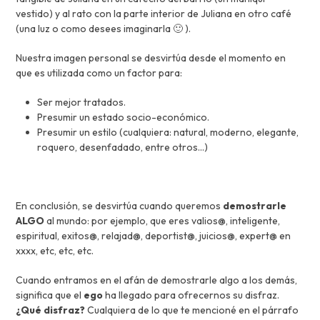
vestido) y al rato con la parte interior de Juliana en otro café
(una luz o como desees imaginarla 🙂 ).
Nuestra imagen personal se desvirtúa desde el momento en
que es utilizada como un factor para:
Ser mejor tratados.
Presumir un estado socio-económico.
Presumir un estilo (cualquiera: natural, moderno, elegante,
roquero, desenfadado, entre otros…)
En conclusión, se desvirtúa cuando queremos
demostrarle
ALGO
al mundo: por ejemplo, que eres valios@, inteligente,
espiritual, exitos@, relajad@, deportist@, juicios@, expert@ en
xxxx, etc, etc, etc.
Cuando entramos en el afán de demostrarle algo a los demás,
significa que el
ego
ha llegado para ofrecernos su disfraz.
¿Qué disfraz?
Cualquiera de lo que te mencioné en el párrafo