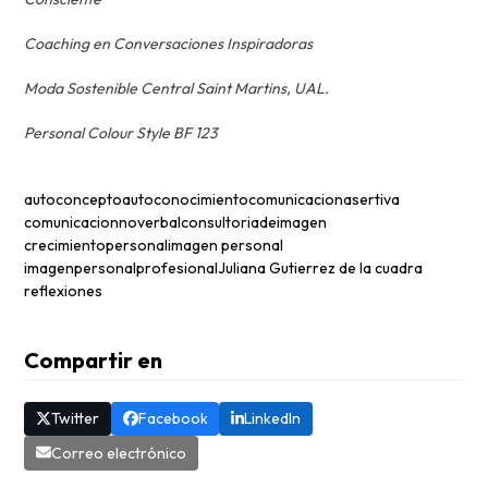
Coaching en Conversaciones Inspiradoras
Moda Sostenible Central Saint Martins, UAL.
Personal Colour Style BF 123
autoconcepto
autoconocimiento
comunicacionasertiva
comunicacionnoverbal
consultoriadeimagen
crecimientopersonal
imagen personal
imagenpersonalprofesional
Juliana Gutierrez de la cuadra
reflexiones
Compartir en
Twitter
Facebook
LinkedIn
Correo electrónico