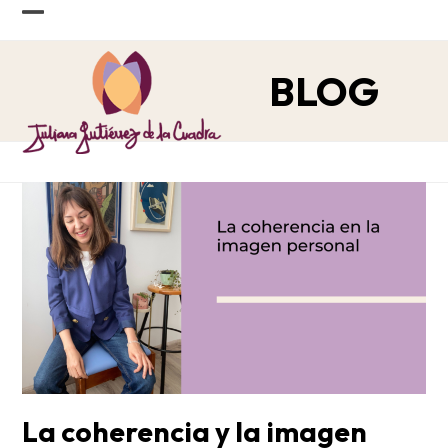
Skip
Open
Close
to
content
mobile
mobile
BLOG
menu
menu
La coherencia y la imagen