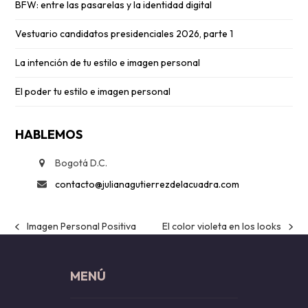
BFW: entre las pasarelas y la identidad digital
Vestuario candidatos presidenciales 2026, parte 1
La intención de tu estilo e imagen personal
El poder tu estilo e imagen personal
HABLEMOS
Bogotá D.C.
contacto@julianagutierrezdelacuadra.com
Imagen Personal Positiva
El color violeta en los looks
previous
next
post:
post:
MENÚ