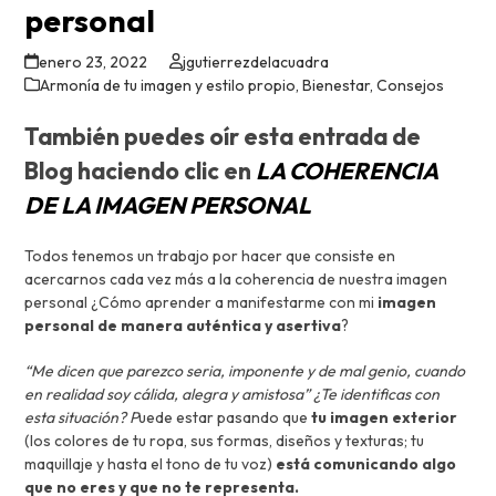
personal
enero 23, 2022
jgutierrezdelacuadra
Armonía de tu imagen y estilo propio
,
Bienestar
,
Consejos
También puedes oír esta entrada de
Blog haciendo clic en
LA COHERENCIA
DE LA IMAGEN PERSONAL
Todos tenemos un trabajo por hacer que consiste en
acercarnos cada vez más a la coherencia de nuestra imagen
personal ¿Cómo aprender a manifestarme con mi
imagen
personal de manera auténtica y asertiva
?
“Me dicen que parezco seria, imponente y de mal genio, cuando
en realidad soy cálida, alegra y amistosa” ¿Te identificas con
esta situación? P
uede estar pasando que
tu imagen exterior
(los colores de tu ropa, sus formas, diseños y texturas; tu
maquillaje y hasta el tono de tu voz)
está comunicando algo
que no eres y que no te representa.