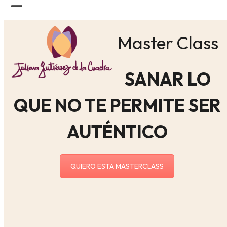
Skip
Open
Close
to
content
mobile
mobile
Master Class
menu
menu
SANAR LO
QUE NO TE PERMITE SER
AUTÉNTICO
QUIERO ESTA MASTERCLASS