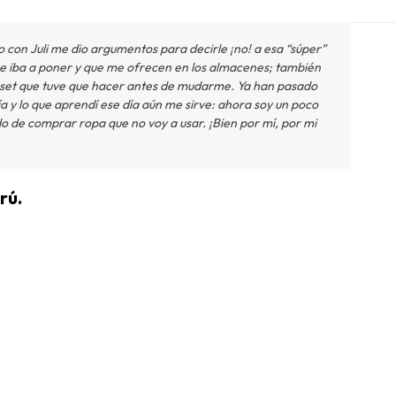
o con Juli me dio argumentos para decirle ¡no! a esa “súper”
e iba a poner y que me ofrecen en los almacenes; también
óset que tuve que hacer antes de mudarme. Ya han pasado
ía y lo que aprendí ese día aún me sirve: ahora soy un poco
do de comprar ropa que no voy a usar. ¡Bien por mí, por mi
rú.