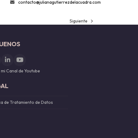
contacto@julianagutierrezdelacuadra.com
Siguiente
next
post:
GUENOS
nstagram
LinkedIn
YouTube
a mi Canal de Youtube
GAL
ica de Tratamiento de Datos